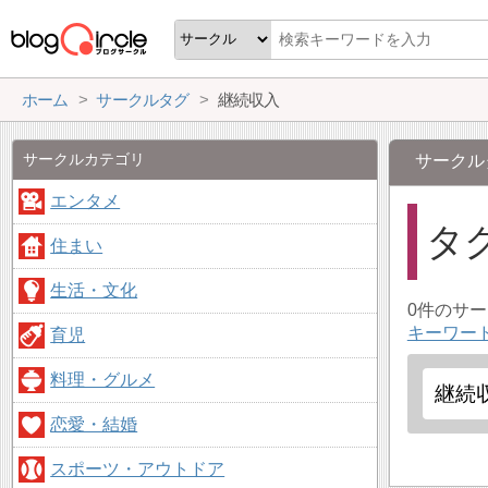
ホーム
サークルタグ
継続収入
サークルカテゴリ
サークル
エンタメ
タ
住まい
生活・文化
0件のサ
キーワー
育児
料理・グルメ
恋愛・結婚
スポーツ・アウトドア