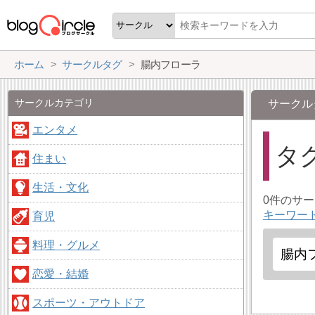
ホーム
サークルタグ
腸内フローラ
サークルカテゴリ
サークル
エンタメ
タ
住まい
生活・文化
0件のサ
キーワー
育児
料理・グルメ
恋愛・結婚
スポーツ・アウトドア