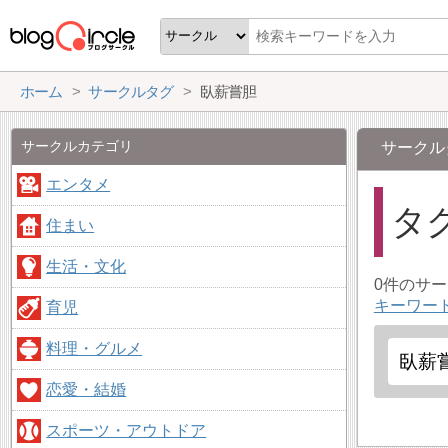
ホーム
サークルタグ
臥薪嘗胆
サークルカテゴリ
サークル
エンタメ
タ
住まい
生活・文化
0件のサ
キーワー
育児
料理・グルメ
恋愛・結婚
スポーツ・アウトドア