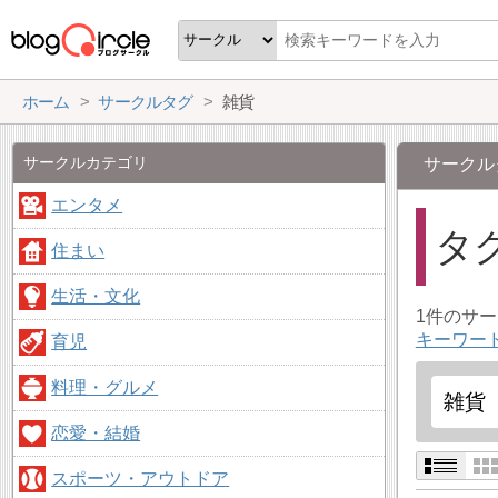
ホーム
サークルタグ
雑貨
サークルカテゴリ
サークル
エンタメ
タ
住まい
生活・文化
1件のサ
キーワー
育児
料理・グルメ
恋愛・結婚
スポーツ・アウトドア