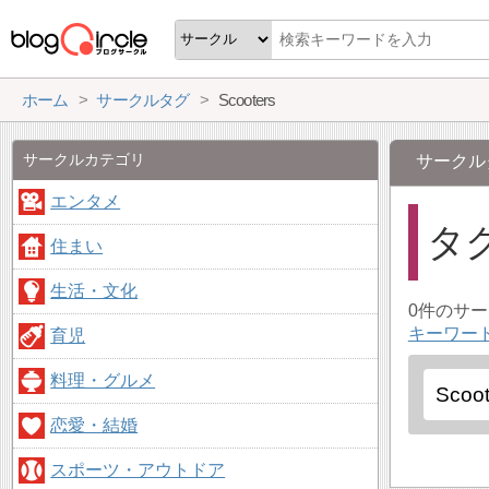
ホーム
サークルタグ
Scooters
サークルカテゴリ
サークル
エンタメ
タ
住まい
生活・文化
0件のサ
キーワード
育児
料理・グルメ
恋愛・結婚
スポーツ・アウトドア