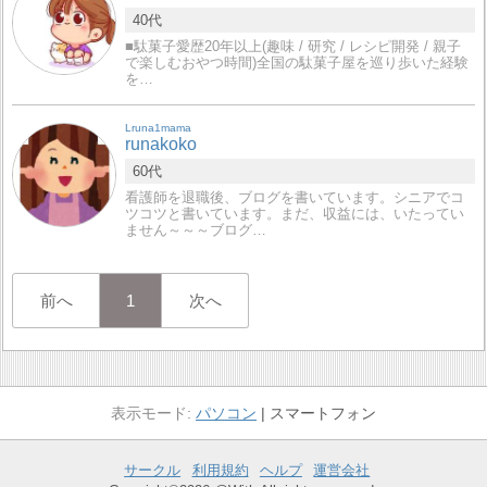
40代
■駄菓子愛歴20年以上(趣味 / 研究 / レシピ開発 / 親子
で楽しむおやつ時間)全国の駄菓子屋を巡り歩いた経験
を…
Lruna1mama
runakoko
60代
看護師を退職後、ブログを書いています。シニアでコ
ツコツと書いています。まだ、収益には、いたってい
ません～～～ブログ…
前へ
1
次へ
パソコン
スマートフォン
サークル
利用規約
ヘルプ
運営会社