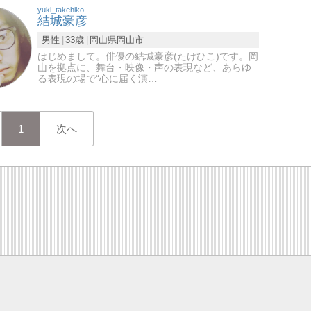
yuki_takehiko
結城豪彦
男性
33歳
岡山県
岡山市
はじめまして。俳優の結城豪彦(たけひこ)です。岡
山を拠点に、舞台・映像・声の表現など、あらゆ
る表現の場で“心に届く演…
1
次へ