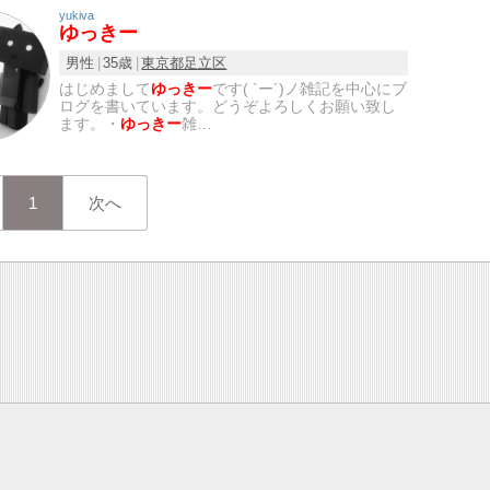
yukiva
ゆっきー
男性
35歳
東京都
足立区
はじめまして
ゆっきー
です( `ー´)ノ雑記を中心にブ
ログを書いています。どうぞよろしくお願い致し
ます。・
ゆっきー
雑…
1
次へ