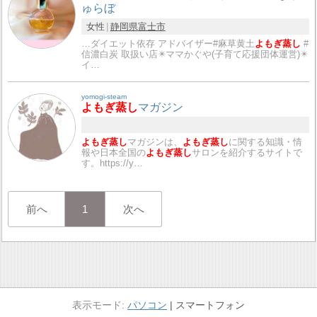
ゅらぼ
女性
静岡県
富士市
…ダイエット依存 アドバイザー#麻草黄土
よもぎ蒸し
#
信濃白炭 取扱い店✴️ママかぐや(子育て応援団体運営)✴️
イ…
yomogi-steam
よもぎ蒸し
マガジン
よもぎ蒸し
マガジンは、
よもぎ蒸し
に関する知識・情
報や日本全国の
よもぎ蒸し
サロンを紹介するサイトで
す。https://y…
前へ
1
次へ
パソコン
スマートフォン