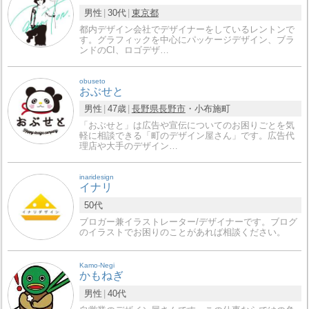
男性
30代
東京都
都内デザイン会社でデザイナーをしているレントンで
す。グラフィックを中心にパッケージデザイン、ブラ
ンドのCI、ロゴデザ…
obuseto
おぶせと
男性
47歳
長野県
長野市
・小布施町
「おぶせと」は広告や宣伝についてのお困りごとを気
軽に相談できる「町のデザイン屋さん」です。広告代
理店や大手のデザイン…
inaridesign
イナリ
50代
ブロガー兼イラストレーター/デザイナーです。ブログ
のイラストでお困りのことがあれば相談ください。
Kamo-Negi
かもねぎ
男性
40代