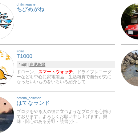
chibimegane
ちびめがね
iroiro
T1000
45歳
鹿児島県
ドローン、
スマートウォッチ
、ドライブレコーダ
ーなどを中心に家電製品、生活雑貨で自分が気に
なったいいものをいろいろ紹介して…
hatena_coinman
はてなランド
ブログをやる人の役に立つようなブログを心掛け
ております。よろしくお願い申し上げます。興
味・関心のある分野・読書(小…