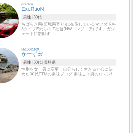
exertion
ExeRtioN
男性
30代
ちばらき県(茨城県寄り)に在住しているマツダ RX-
8タイプE乗りのIT社畜(NWエンジニア)です。ガジ
ェットに散財す…
kh10061109
かーず宏
男性
30代
長崎県
性別を女→男に変更し自分らしく生きると心に決
めた30代FTMの趣味ブログ!趣味こそ男のロマン!