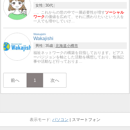
女性
30代
…。これからの世の中で一層必要性が増す
ソーシャル
ワーク
の価値を広めて、それに携わりたいという人を
一人でも増やしていけ…
Wakajishi
Wakajishi
男性
35歳
北海道
小樽市
福祉ネットワークの構築を目指しております。ピアス
ーパジジョンを軸とした活動を構想しており、勉強記
事や活動など行っておりま…
前へ
1
次へ
パソコン
スマートフォン