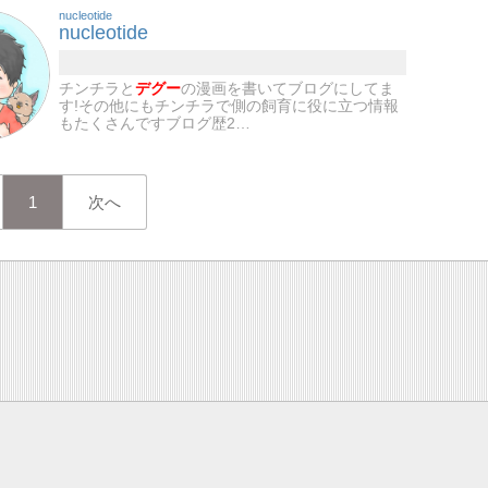
nucleotide
nucleotide
チンチラと
デグー
の漫画を書いてブログにしてま
す!その他にもチンチラで側の飼育に役に立つ情報
もたくさんですブログ歴2…
1
次へ