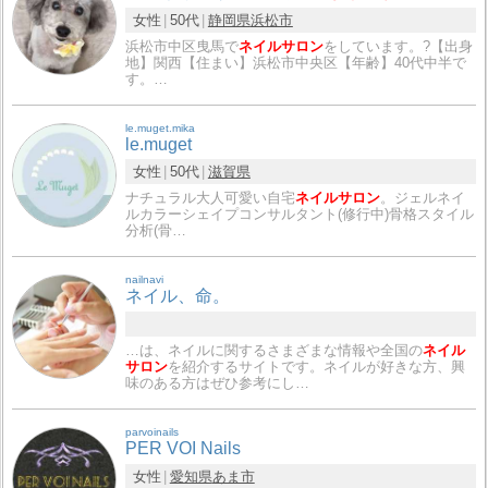
女性
50代
静岡県
浜松市
浜松市中区曳馬で
ネイルサロン
をしています。?【出身
地】関西【住まい】浜松市中央区【年齢】40代中半で
す。…
le.muget.mika
le.muget
女性
50代
滋賀県
ナチュラル大人可愛い自宅
ネイルサロン
。ジェルネイ
ルカラーシェイプコンサルタント(修行中)骨格スタイル
分析(骨…
nailnavi
ネイル、命。
…は、ネイルに関するさまざまな情報や全国の
ネイル
サロン
を紹介するサイトです。ネイルが好きな方、興
味のある方はぜひ参考にし…
parvoinails
PER VOI Nails
女性
愛知県
あま市