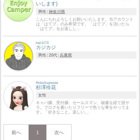
いします)
男性
神奈川県
こんにちわよろしくお願いいたします。当アカウント
は「はてブ」のみ希望です。「はてブ」を頂いたら
「はてブ」をお返しし…
kaji-1173
カジカジ
男性
20代
兵庫県
ReikaSugisawa
杉澤伶花
女性
キャバ嬢、受付嬢、セールスマン、秘書を経て脱サ
ラ。ブログを書いたりフリーで色々な事をやってま
す。「好きなこと。楽しい…
前へ
1
次へ