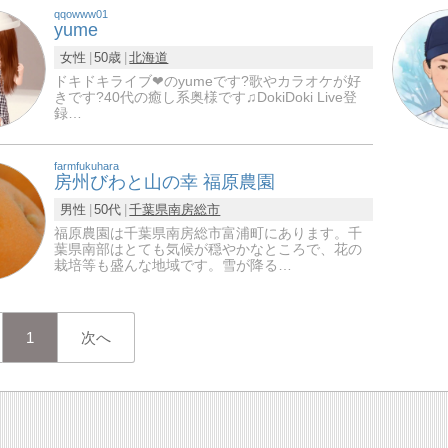
qqowww01
yume
女性
50歳
北海道
ドキドキライブ❤のyumeです?歌やカラオケが好
きです?40代の癒し系奥様です♫DokiDoki Live登
録…
farmfukuhara
房州びわと山の幸 福原農園
男性
50代
千葉県
南房総市
福原農園は千葉県南房総市富浦町にあります。千
葉県南部はとても気候が穏やかなところで、花の
栽培等も盛んな地域です。雪が降る…
1
次へ