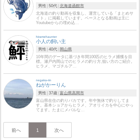
男性
50代
北海道
函館市
北海道の釣り動画を収集し、運営している「まとめサ
イト」に掲載しています。ベースとなる動画は主に
Youtubeからの埋め込…
hiramehaunter
小人の飼い主
男性
40代
岡山県
10年間のデータに基づき年間100匹のヒラメ捕獲を目
標。瀬戸内岡山でのヒラメの釣り方,狙い方のご紹介。
ヒラメ、マゴチルア…
negaka-rin
ねがかーりん
男性
37歳
富山県
高岡市
富山県在住の釣りバカです。年中無休で釣りしてま
す。基本ショアからヒラメ、アオリイカを中心にやっ
てます。たまにメバルな…
前へ
1
次へ