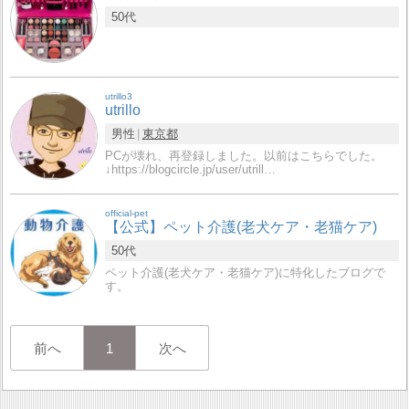
50代
utrillo3
utrillo
男性
東京都
PCが壊れ、再登録しました。以前はこちらでした。
↓https://blogcircle.jp/user/utrill…
official-pet
【公式】ペット介護(老犬ケア・老猫ケア)
50代
ペット介護(老犬ケア・老猫ケア)に特化したブログで
す。
前へ
1
次へ