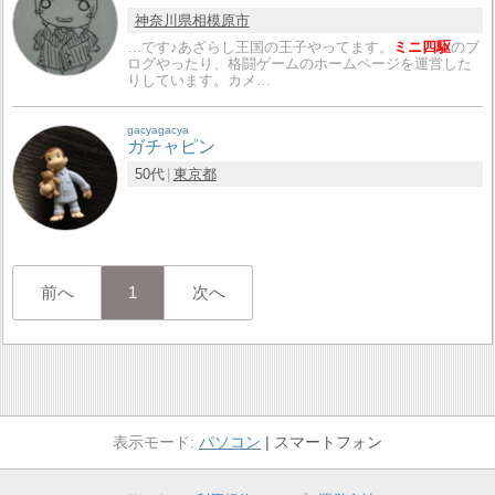
神奈川県
相模原市
…です♪あざらし王国の王子やってます。
ミニ四駆
のブ
ログやったり、格闘ゲームのホームページを運営した
りしています。カメ…
gacyagacya
ガチャピン
50代
東京都
前へ
1
次へ
パソコン
スマートフォン