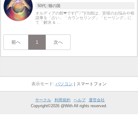
50代
猫の国
オルディアの館❤です(^▽^)/当館は、皆様のお悩みや相
談事を「占い」「カウンセリング」「ヒーリング」に
て「解決 & …
前へ
1
次へ
パソコン
スマートフォン
サークル
利用規約
ヘルプ
運営会社
Copyright©2026 @With All rights reserved.