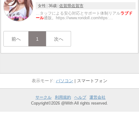
女性
36歳
佐賀県
佐賀市
…タッフによる安心対応とサポート体制リアル
ラブド
ール
通販。https://www.roridoll.comhttps:…
前へ
1
次へ
パソコン
スマートフォン
サークル
利用規約
ヘルプ
運営会社
Copyright©2026 @With All rights reserved.