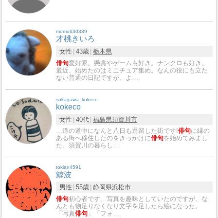
momo630339
才桃きいろ
女性
43歳
栃木県
俳句
愛好家。懸賞やゲームも好き。ナンクロも好き。
最近、始めたのはミニチュア集め。なんの役にも立た
ない普通の日記ですが、よ…
sukagawa_kokeco
kokeco
女性
40代
福島県
須賀川市
…道の道中になんと八日も逗留した街です!
俳句
に縁の
ある街へ移住したのをきっかけに
俳句
を始めてみまし
た。須賀川の暮らし…
tokian4591
鯨波
男性
55歳
静岡県
浜松市
俳句
初心者です。写真を趣味としていたのですが、な
んとも物足りなくなり文字を足したら絵になった。
「写真
俳句
」「フォ…