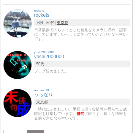
rockets
rockets
男性
50代
東京都
日常散歩でのちょっとした発見をカメラに収め、記事
にしています。いっしょに笑っていただけたなら幸い
です。
yoshi2000000
yoshi2000000
50代
ブログ始めました。
uranari819
うらなり
東京都
…時代にふさわしい、手軽に様々な情報を得られる歳
時記を目指しています。
俳句
に限らず、様々な情報を
交換できたなら幸いです。