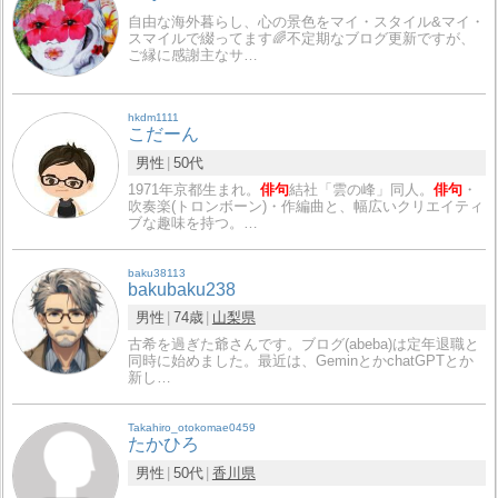
自由な海外暮らし、心の景色をマイ・スタイル&マイ・
スマイルで綴ってます🌈不定期なブログ更新ですが、
ご縁に感謝主なサ…
hkdm1111
こだーん
男性
50代
1971年京都生まれ。
俳句
結社「雲の峰」同人。
俳句
・
吹奏楽(トロンボーン)・作編曲と、幅広いクリエイティ
ブな趣味を持つ。…
baku38113
bakubaku238
男性
74歳
山梨県
古希を過ぎた爺さんです。ブログ(abeba)は定年退職と
同時に始めました。最近は、GeminとかchatGPTとか
新し…
Takahiro_otokomae0459
たかひろ
男性
50代
香川県