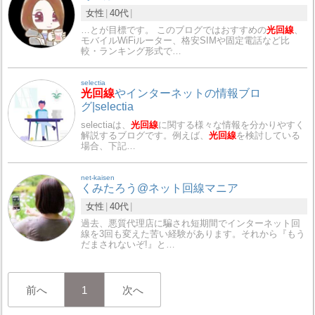
女性
40代
…とが目標です。 このブログではおすすめの
光回線
、
モバイルWiFiルーター、格安SIMや固定電話など比
較・ランキング形式で…
selectia
光回線
やインターネットの情報ブロ
グ|selectia
selectiaは、
光回線
に関する様々な情報を分かりやすく
解説するブログです。例えば、
光回線
を検討している
場合、下記…
net-kaisen
くみたろう@ネット回線マニア
女性
40代
過去、悪質代理店に騙され短期間でインターネット回
線を3回も変えた苦い経験があります。それから『もう
だまされないぞ!』と…
前へ
1
次へ