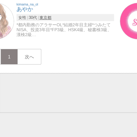
kimama_na_ol
あやか
女性
30代
東京都
*都内勤務のアラサーOL*結婚2年目主婦*つみたて
NISA、投資3年目*FP3級、HSK4級、秘書検3級、
漢検2級…
1
次へ