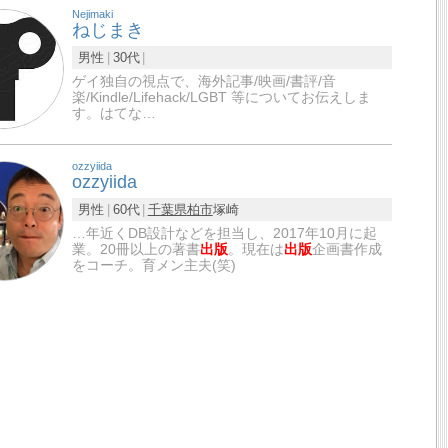
Nejimaki
ねじまき
男性
30代
ゲイ独自の視点で、海外記事/映画/書評/音
楽/Kindle/Lifehack/LGBT 等についてお伝えしま
す。はてな…
ozzyiida
ozzyiida
男性
60代
千葉県
柏市
塚崎
…年近くDB設計などを担当し、2017年10月に起
業。20冊以上の著書
出版
。現在は
出版
企画書作成
をコーチ。育メン主夫(笑)