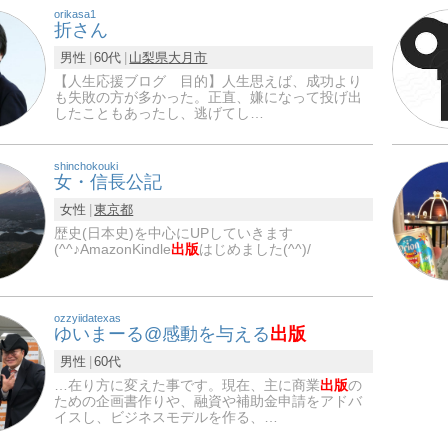
orikasa1
折さん
男性
60代
山梨県
大月市
【人生応援ブログ 目的】人生思えば、成功より
も失敗の方が多かった。正直、嫌になって投げ出
したこともあったし、逃げてし…
shinchokouki
女・信長公記
女性
東京都
歴史(日本史)を中心にUPしていきます
(^^♪AmazonKindle
出版
はじめました(^^)/
ozzyiidatexas
ゆいまーる@感動を与える
出版
男性
60代
…在り方に変えた事です。現在、主に商業
出版
の
ための企画書作りや、融資や補助金申請をアドバ
イスし、ビジネスモデルを作る、…