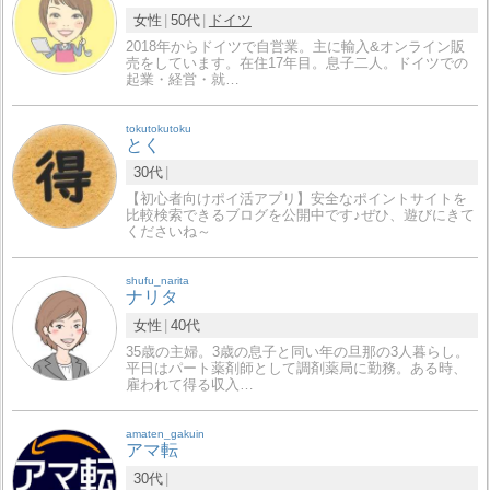
女性
50代
ドイツ
2018年からドイツで自営業。主に輸入&オンライン販
売をしています。在住17年目。息子二人。ドイツでの
起業・経営・就…
tokutokutoku
とく
30代
【初心者向けポイ活アプリ】安全なポイントサイトを
比較検索できるブログを公開中です♪ぜひ、遊びにきて
くださいね～
shufu_narita
ナリタ
女性
40代
35歳の主婦。3歳の息子と同い年の旦那の3人暮らし。
平日はパート薬剤師として調剤薬局に勤務。ある時、
雇われて得る収入…
amaten_gakuin
アマ転
30代