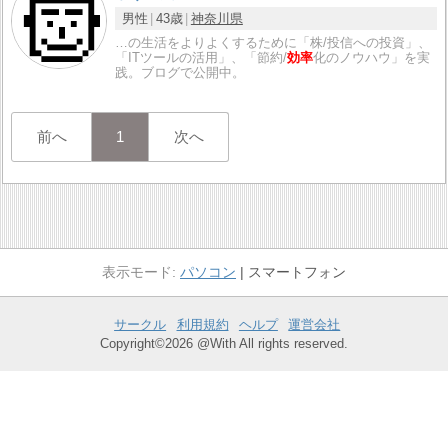
男性
43歳
神奈川県
…の生活をよりよくするために「株/投信への投資」、
「ITツールの活用」、「節約/
効率
化のノウハウ」を実
践。ブログで公開中。
前へ
1
次へ
パソコン
スマートフォン
サークル
利用規約
ヘルプ
運営会社
Copyright©2026 @With All rights reserved.