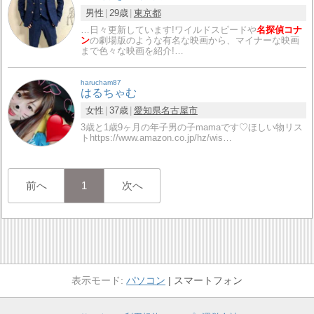
男性
29歳
東京都
…日々更新しています!ワイルドスピードや
名探偵コナ
ン
の劇場版のような有名な映画から、マイナーな映画
まで色々な映画を紹介!…
harucham87
はるちゃむ
女性
37歳
愛知県
名古屋市
3歳と1歳9ヶ月の年子男の子mamaです♡ほしい物リス
トhttps://www.amazon.co.jp/hz/wis…
前へ
1
次へ
パソコン
スマートフォン