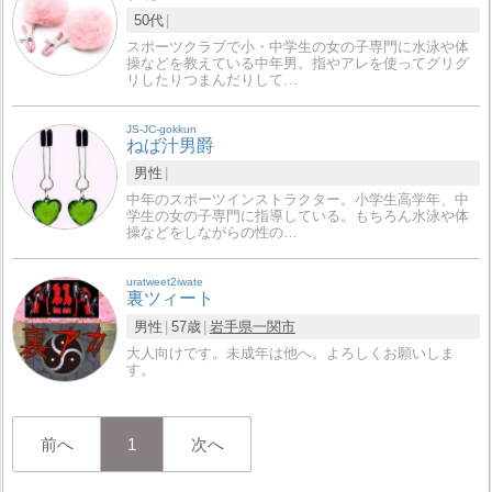
50代
スポーツクラブで小・中学生の女の子専門に水泳や体
操などを教えている中年男。指やアレを使ってグリグ
リしたりつまんだりして…
JS-JC-gokkun
ねば汁男爵
男性
中年のスポーツインストラクター。小学生高学年、中
学生の女の子専門に指導している。もちろん水泳や体
操などをしながらの性の…
uratweet2iwate
裏ツィート
男性
57歳
岩手県
一関市
大人向けです。未成年は他へ。よろしくお願いしま
す。
前へ
1
次へ