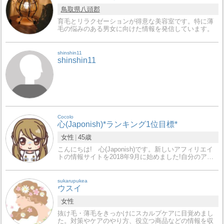
鳥取県
八頭郡
育毛とリラクゼーションが得意な美容室です。特に薄
毛の悩みのある男女に向けた情報を発信しています。
shinshin11
shinshin11
Cocolo
心(Japonish)*ランキング1位目標*
女性
45歳
こんにちは! 心(Japonish)です。新しいアフィリエイ
トの情報サイトを2018年9月に始めました!自分のア…
sukarupukea
ウスイ
女性
抜け毛・薄毛をきっかけにスカルプケアに目覚めまし
た。対策やケアのやり方、役立つ商品などの情報を収