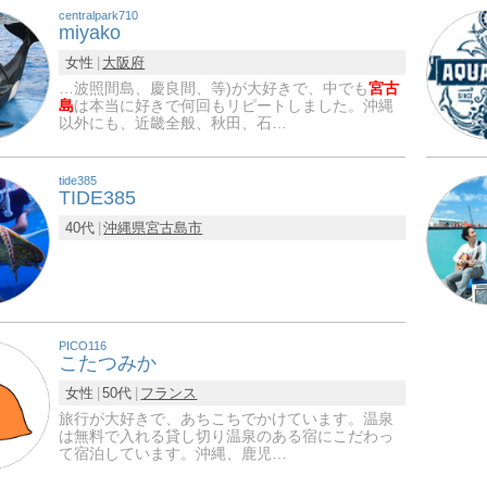
centralpark710
miyako
女性
大阪府
…波照間島、慶良間、等)が大好きで、中でも
宮古
島
は本当に好きで何回もリピートしました。沖縄
以外にも、近畿全般、秋田、石…
tide385
TIDE385
40代
沖縄県
宮古島市
PICO116
こたつみか
女性
50代
フランス
旅行が大好きで、あちこちでかけています。温泉
は無料で入れる貸し切り温泉のある宿にこだわっ
て宿泊しています。沖縄、鹿児…