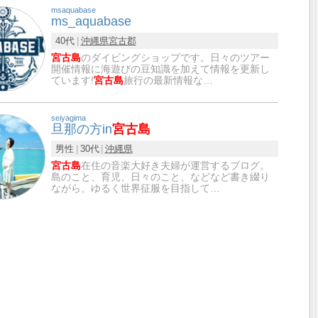
msaquabase
ms_aquabase
40代
沖縄県
宮古郡
宮古島
のダイビングショップです。日々のツアー
開催情報に海遊びの豆知識を加えて情報を更新し
ています!
宮古島
旅行の最新情報な…
seiyagima
旦那の方in
宮古島
男性
30代
沖縄県
宮古島
在住の音楽大好き夫婦が運営するブログ。
島のこと、育児、日々のこと、などなど書き綴り
ながら、ゆるく世界征服を目指して…