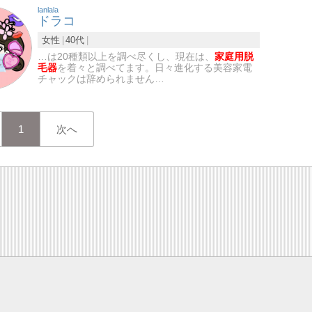
lanlala
ドラコ
女性
40代
…は20種類以上を調べ尽くし、現在は、
家庭用脱
毛器
を着々と調べてます。日々進化する美容家電
チャックは辞められません…
1
次へ