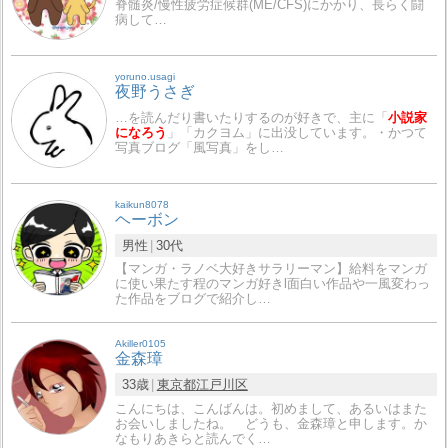
脊髄炎/慢性疲労症候群(ME/CFS)にかかり、長らく闘
病して…
yoruno.usagi
夜野うさぎ
…を読んだり書いたりするのが好きで、主に「
小説家
になろう
」「カクヨム」に出没しています。・かつて
写真ブログ「風写真」をし…
kaikun8078
ヘーボン
男性
30代
【マンガ・ラノベ大好きサラリーマン】給料をマンガ
に使い果たす程のマンガ好きl面白い作品や一風変わっ
た作品をブログで紹介し…
Akiller0105
金森璋
33歳
東京都
江戸川区
こんにちは、こんばんは。初めまして、あるいはまた
お会いしましたね。 どうも、金森璋と申します。か
なもりあきらと読んでく…