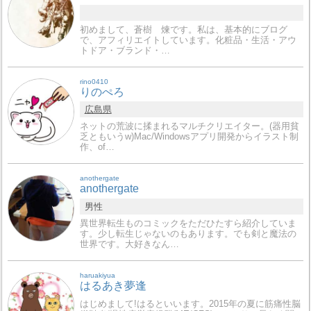
初めまして、蒼樹 煉です。私は、基本的にブログ
で、アフィリエイトしています。化粧品・生活・アウ
トドア・ブランド・…
rino0410
りのぺろ
広島県
ネットの荒波に揉まれるマルチクリエイター。(器用貧
乏ともいうw)Mac/Windowsアプリ開発からイラスト制
作、of…
anothergate
anothergate
男性
異世界転生ものコミックをただひたすら紹介していま
す。少し転生じゃないのもあります。でも剣と魔法の
世界です。大好きなん…
haruakiyua
はるあき夢逢
はじめまして!はるといいます。2015年の夏に筋痛性脳