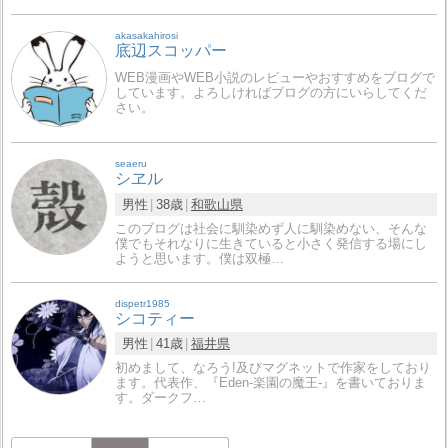
akasakahirosi
底辺スコッパー
WEB漫画やWEB小説のレビューやおすすめをブログで
しています。よろしければブログの方にいらしてくだ
さい。
seaeru
シヱル
男性
38歳
和歌山県
このブログは社会に馴染めず人に馴染めない、そんな
僕でもそれなりに生きていると小さく発信する場にし
ようと思います。僕は双極…
dispetr1985
シコティー
男性
41歳
福井県
初めまして、なろう!及びマグネットで作家をしており
ます。代表作、『Eden-楽園の魔王-』を書いておりま
す。ダークフ…