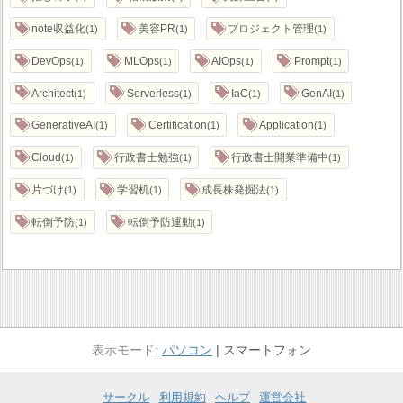
note収益化
美容PR
プロジェクト管理
1
1
1
DevOps
MLOps
AIOps
Prompt
1
1
1
1
Architect
Serverless
IaC
GenAI
1
1
1
1
GenerativeAI
Certification
Application
1
1
1
Cloud
行政書士勉強
行政書士開業準備中
1
1
1
片づけ
学習机
成長株発掘法
1
1
1
転倒予防
転倒予防運動
1
1
パソコン
スマートフォン
サークル
利用規約
ヘルプ
運営会社