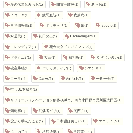
愛の伝道師みちお
間質性肺炎
みちお
1
1
1
イコーヤ
競馬血統
皮膚病
1
1
1
事務職転職
ポッチャリ
蟹
spotify
1
1
1
1
水道代
初日の出
HermesAgent
1
1
1
トレンディア
花火大会ドンパチマップ
1
1
ドラクエ3
改宗
裁判所
やぎじい占い
1
1
1
1
破産手続
バリカタライフ
シエンタ
1
1
1
コーラ
Oasys
AirPods
一期一会
1
1
1
1
推しBL本紹介
1
リフォームリノベーション解体横浜市川崎市小田原市品川区大田区
1
類乾癬
配偶者ビザ
関西弁
1
1
1
父から学んだこと
日本語は美しい
エコライフ
1
1
1
推しの子
相続放棄
失踪宣告
1
1
1