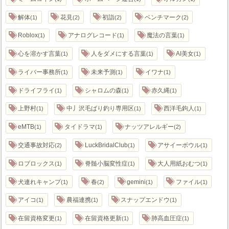
解体
花見
初詣
ベンチマーク
1
2
2
2
Roblox
アナログレコード
魔法の言葉
1
1
1
心を溶かす言葉
人をダメにする言葉
AI美女
1
1
1
ライバー事務所
未来予測
イワナ
1
1
1
ドライフライ
シャロムの森
赤久縄
1
1
1
上野村
中丿沢毛ばり釣り専用区
西洋毛鉤人
1
1
1
eMTB
タイドラマ
ナッツアレルギー
1
1
2
交通事故対応
LuckBridalClub
アサイーボウル
2
1
1
ロブロックス
脊髄小脳変性症
大人用紙おむつ
1
1
1
犬連れキャンプ
春
gemini
ファイル
1
2
1
1
アイコ
農福連携
スナップエンドウ
1
1
1
在留資格変更
在留資格更新
肺高血圧症
1
1
1