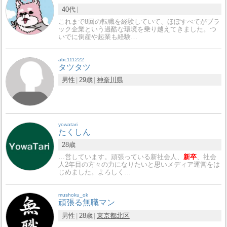
40代
これまで8回の転職を経験していて、ほぼすべてがブラ
ック企業という過酷な環境を乗り越えてきました。つ
いでに倒産や起業も経験…
abc111222
タツタツ
男性
29歳
神奈川県
yowatari
たくしん
28歳
…営しています。頑張っている新社会人、
新卒
、社会
人2年目の方々の力になりたいと思いメディア運営をは
じめました。よろしく…
mushoku_ok
頑張る無職マン
男性
28歳
東京都
北区