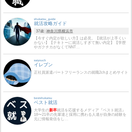
shukatsu_guide
就活攻略ガイド
37歳
神奈川県
横浜市
【今すぐ内定が欲しい方】は必見。【就活が上手くい
かない】【テキトーに就活しすぎて無い内定】【学歴
やガクチカがなくてNNT…
saiyouch
イレブン
正社員派遣パートフリーランスの就職2chまとめサイト
bestshukatsu
ベスト就活
大学生の
新卒
就活を応援するメディア『ベスト就活』
18〜21卒の先輩達と採用に携わる人達が自身の経験を
元に情報発信をし…