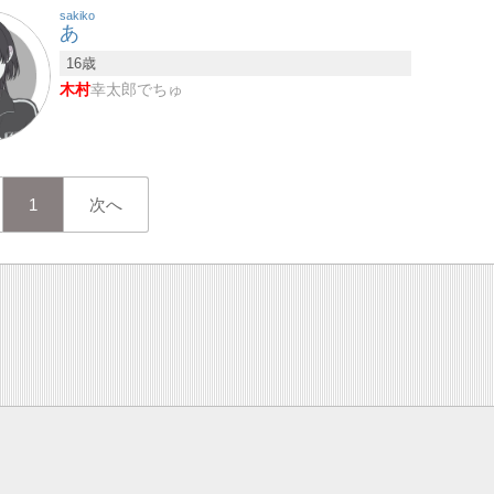
sakiko
あ
16歳
木村
幸太郎でちゅ
1
次へ