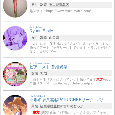
男性
34歳
東京都
豊島区
趣味サイトhttps://www.syumimania.com/
dark_berry
Ryunu Étoile
女性
25歳
山口県
こんにちは。RYUNUです!ブログに描いたイラストを
飾ってアートギャラリーにしています イラストだけで
なく、日記やゲー…
femalepianistaina
ピアニスト 蒼姫愛菜
女性
31歳
…曲を再生リストに入れていつも聴いてます
東方
Vocal
再生リスト⇒https://www.youtube.com/pla…
PARUCHEE1
比那名居八雲@PARUCHEEサークル長!
男性
福岡県
糟屋郡
新宮町のどっか
「
東方
地底藍蒼空ノ幻想団」サークル長。ツイキャ