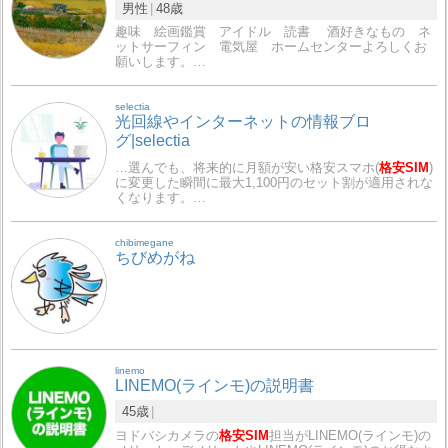
男性
48歳
趣味 絵画鑑賞 アイドル 読書 酒好きなもの ネ
ットサーフィン 電気屋 ホームセンターよろしくお
願いします。…
selectia
光回線やインターネットの情報ブロ
グ|selectia
…選んでも、将来的に月額が安い格安スマホ(
格安SIM
)
に変更した瞬間に最大1,100円のセット割が適用されな
くなります。…
chibimegane
ちびめがね
linemo
LINEMO(ラインモ)の説明書
45歳
ヨドバシカメラの
格安SIM
担当がLINEMO(ラインモ)の