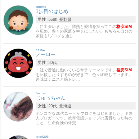
ippome
1歩目のはじめ
男性
56歳
長野県
…に出会いました。情熱と愛情を持ってこの
格安SIM
を広め、多くの家庭を幸せにしたい。もちろん自分の
家庭も!ブログを通し…
no-low
ノーロー
男性
30代
…社で普通に働いているサラリーマンです。
格安SIM
を比較したりするのが好きで、色々比較しています。
趣味はテニスと筋トレ…
Juchan
じゅっちゃん
女性
20代
北海道
ポンコツな20代ニートがブログをはじめました。ド素
人ブロガーです。携帯電話ショップの店員だった時の
こと、生命保険の外交…
toto0205