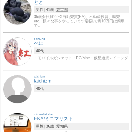
とと
男性
41歳
東京都
35歳会社員?‍?FX自動売買(EA)、不動産投資、転売
etc...様々な事をやっています!副業で月10万円は簡単
で…
beni2nd
べに
40代
・モバイルガジェット・PC/Mac・仮想通貨マイニング
taichizm
taichizm
40代
minimalist.eka
EKA/ミニマリスト
男性
36歳
愛知県