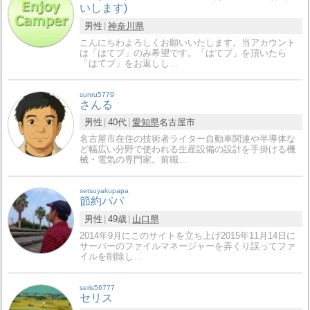
いします)
男性
神奈川県
こんにちわよろしくお願いいたします。当アカウント
は「はてブ」のみ希望です。「はてブ」を頂いたら
「はてブ」をお返しし…
sunru5779
さんる
男性
40代
愛知県
名古屋市
名古屋市在住の技術者ライター自動車関連や半導体な
ど幅広い分野で使われる生産設備の設計を手掛ける機
械・電気の専門家。前職…
setsuyakupapa
節約パパ
男性
49歳
山口県
2014年9月にこのサイトを立ち上げ2015年11月14日に
サーバーのファイルマネージャーを弄くり誤ってファ
イルを削除し…
seris56777
セリス