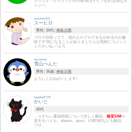
メリット・デメリットやLINEMO(ラインモ)のお得なキ
ャンペ…
suzuhiro421
スーヒロ
男性
30代
神奈川県
ブログ頑張ってて、他の人のブログをながめるのが趣
味です!気になることがありましたらお気軽にコメント
くださいね～!よろ…
nw-memo
雪山ぺんた
男性
36歳
神奈川県
よろしくおねがいします!
sayaka0729
かいと
40代
…りずらい通信関係について詳しく解説。
格安SIM
や
楽天モバイル、ahamo、povo、LINENOなどを解説。
ブロ…