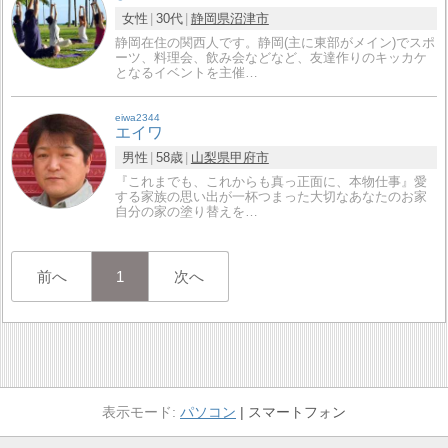
女性
30代
静岡県
沼津市
静岡在住の関西人です。静岡(主に東部がメイン)でスポ
ーツ、料理会、飲み会などなど、友達作りのキッカケ
となるイベントを主催…
eiwa2344
エイワ
男性
58歳
山梨県
甲府市
『これまでも、これからも真っ正面に、本物仕事』愛
する家族の思い出が一杯つまった大切なあなたのお家
自分の家の塗り替えを…
前へ
1
次へ
パソコン
スマートフォン