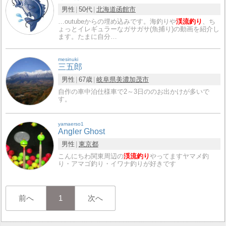
男性
50代
北海道
函館市
…outubeからの埋め込みです。海釣りや
渓流釣り
、ち
ょっとイレギュラーなガサガサ(魚捕り)の動画を紹介し
ます。たまに自分…
mesinuki
三五郎
男性
67歳
岐阜県
美濃加茂市
自作の車中泊仕様車で2～3日ののお出かけが多いで
す。
yamaerso1
Angler Ghost
男性
東京都
こんにちわ関東周辺の
渓流釣り
やってますヤマメ釣
り・アマゴ釣り・イワナ釣りが好きです
前へ
1
次へ