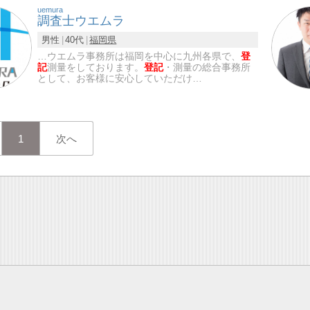
uemura
調査士ウエムラ
男性
40代
福岡県
…ウエムラ事務所は福岡を中心に九州各県で、
登
記
測量をしております。
登記
・測量の総合事務所
として、お客様に安心していただけ…
1
次へ