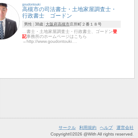
goudontouki
高槻市の司法書士・土地家屋調査士・
行政書士 ゴードン
男性
38歳
大阪府
高槻市
庄所町２番１８号
…書士・土地家屋調査士・行政書士、ゴードン
登
記
事務所のホームページはこちら
→http://www.goudontouki.…
サークル
利用規約
ヘルプ
運営会社
Copyright©2026 @With All rights reserved.