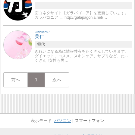
面白ネタサイト【ガラパゴニア】を更新しています。
ガラパゴニア → http://galapagonia.net/…
Bizinsan07
美仁
40代
きれいになる為に情報共有をたくさんしていきます。
ダイエット、コスメ、スキンケア、サプリなど、た～
くさん!!女性も男…
前へ
1
次へ
パソコン
スマートフォン