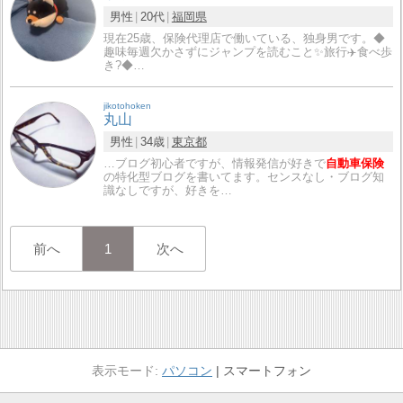
男性
20代
福岡県
現在25歳、保険代理店で働いている、独身男です。◆
趣味毎週欠かさずにジャンプを読むこと✨旅行✈️食べ歩
き?◆…
jikotohoken
丸山
男性
34歳
東京都
…ブログ初心者ですが、情報発信が好きで
自動車保険
の特化型ブログを書いてます。センスなし・ブログ知
識なしですが、好きを…
前へ
1
次へ
パソコン
スマートフォン