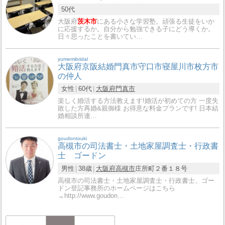
50代
大阪府
茨木市
にある小さな学習塾。頑張る生徒をいか
に応援するか。自分から勉強できる子にどう導くか。
日々思ったことを書いてい…
yumemibridal
大阪府京阪結婚門真市守口市寝屋川市枚方市
の仲人
女性
60代
大阪府
門真市
楽しく婚活する方法教えます!婚活が初めての方 一度失
敗した方再婚&親御様 お得意な料金プランです! 日本結
婚相談所連…
goudontouki
高槻市の司法書士・土地家屋調査士・行政書
士 ゴードン
男性
38歳
大阪府
高槻市
庄所町２番１８号
高槻市の司法書士・土地家屋調査士・行政書士、ゴー
ドン登記事務所のホームページはこちら
→http://www.goudon…