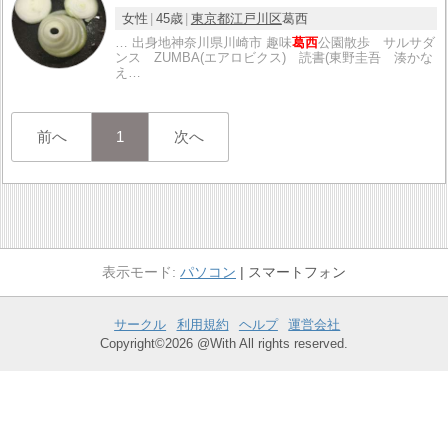
女性
45歳
東京都
江戸川区
葛西
… 出身地神奈川県川崎市 趣味
葛西
公園散歩 サルサダ
ンス ZUMBA(エアロビクス) 読書(東野圭吾 湊かな
え…
前へ
1
次へ
パソコン
スマートフォン
サークル
利用規約
ヘルプ
運営会社
Copyright©2026 @With All rights reserved.