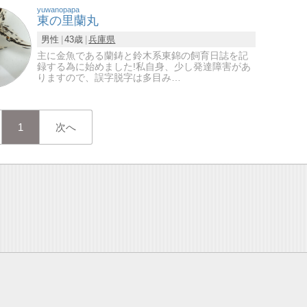
yuwanopapa
東の里蘭丸
男性
43歳
兵庫県
主に金魚である蘭鋳と鈴木系東錦の飼育日誌を記
録する為に始めました!私自身、少し発達障害があ
りますので、誤字脱字は多目み…
1
次へ