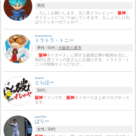
男性
…ろしくお願いします。主に星ドラレビュー、
阪神
、
ダイエットについてupしていきます。もしよろしけれ
ばツイッターのフォロー…
toratoratony
トラトラ・トニー
男性
50代
大阪府
八尾市
『
阪神
タイガース』に関する最新記事や動画を元に、
熱烈な虎ファンの皆さんにお届けする、トラトラ・ト
ニーの情報サイト(ブログ…
toraho
とらほー
50代
阪神
ファンです。
阪神
タイガースまとめブログやって
ます。
ayn25ht
ぱりー
女性
30代