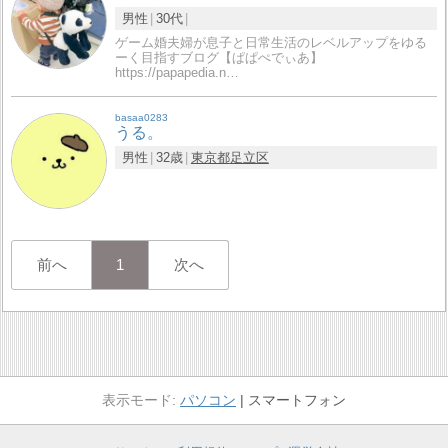
男性
30代
ゲーム婚夫婦が息子と日常生活のレベルアップをゆる
ーく目指すブログ【ぱぱぺでぃあ】
https://papapedia.n…
basaa0283
うる。
男性
32歳
東京都
足立区
前へ
1
次へ
パソコン
スマートフォン