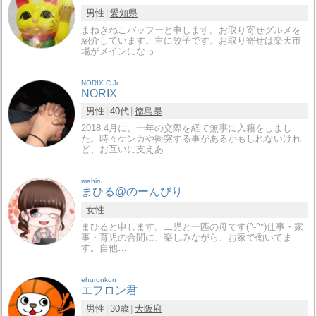
男性
愛知県
まねきねこバッフーと申します。お取り寄せグルメを
紹介しています。主に餃子です。お取り寄せは楽天市
場がメインになっ…
NORIX.C.Jr
NORIX
男性
40代
徳島県
2018.4月に、一年の交際を経て無事に入籍をしまし
た。時々ケンカや衝突する事があるかもしれないけれ
ど、お互いに支えあ…
mahiru
まひる@のーんびり
女性
まひると申します。二児と一匹の母です(^-^*)仕事・家
事・育児の合間に、楽しみながら、お家で働いてま
す。自他…
ehuronkon
エフロン君
男性
30歳
大阪府