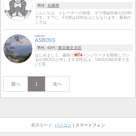
男性
兵庫県
こんにちは、トレーダーの皆様。ダウ理論信者のGORI
です。すでに、FX歴は10年以上にもなります。最初の
ころは、…
asboss
ASBOSS
男性
60代
東京都
文京区
はじめまして、趣味で
MT4
インジケータを開発してい
るASBOSSと申します30年以上、UNIX/LINUX等で主
にC系…
前へ
1
次へ
パソコン
スマートフォン